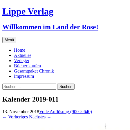
Zum
Lippe Verlag
Inhalt
springen
Willkommen im Land der Rose!
Menü
Home
Aktuelles
Verleger
Bücher kaufen
Gesamtpaket Chronik
Impressum
Suchen
nach:
Kalender 2019-011
13. November 2018
Volle Auflösung (900 × 640)
←
Vorheriges
Nächstes
→