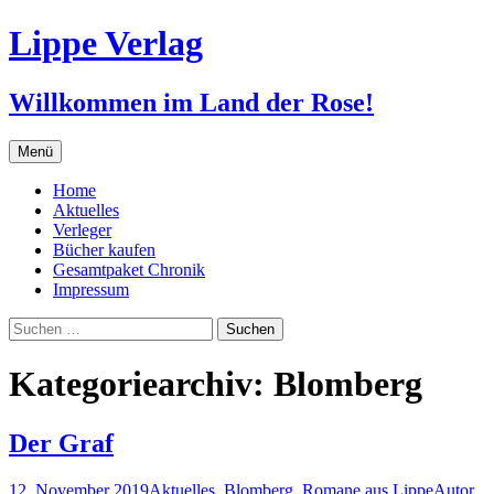
Zum
Lippe Verlag
Inhalt
springen
Willkommen im Land der Rose!
Menü
Home
Aktuelles
Verleger
Bücher kaufen
Gesamtpaket Chronik
Impressum
Suchen
nach:
Kategoriearchiv: Blomberg
Der Graf
12. November 2019
Aktuelles
,
Blomberg
,
Romane aus Lippe
Autor