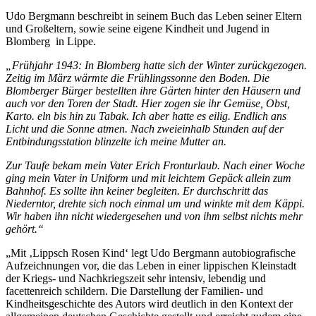
Udo Bergmann beschreibt in seinem Buch das Leben seiner Eltern
und Großeltern, sowie seine eigene Kindheit und Jugend in
Blomberg in Lippe.
„Frühjahr 1943: In Blomberg hatte sich der Winter zurückgezogen.
Zeitig im März wärmte die Frühlingssonne den Boden. Die
Blomberger Bürger bestellten ihre Gärten hinter den Häusern und
auch vor den Toren der Stadt. Hier zogen sie ihr Gemüse, Obst,
Karto. eln bis hin zu Tabak. Ich aber hatte es eilig. Endlich ans
Licht und die Sonne atmen. Nach zweieinhalb Stunden auf der
Entbindungsstation blinzelte ich meine Mutter an.
Zur Taufe bekam mein Vater Erich Fronturlaub. Nach einer Woche
ging mein Vater in Uniform und mit leichtem Gepäck allein zum
Bahnhof. Es sollte ihn keiner begleiten. Er durchschritt das
Niederntor, drehte sich noch einmal um und winkte mit dem Käppi.
Wir haben ihn nicht wiedergesehen und von ihm selbst nichts mehr
gehört.“
„Mit ‚Lippsch Rosen Kind‘ legt Udo Bergmann autobiografische
Aufzeichnungen vor, die das Leben in einer lippischen Kleinstadt
der Kriegs- und Nachkriegszeit sehr intensiv, lebendig und
facettenreich schildern. Die Darstellung der Familien- und
Kindheitsgeschichte des Autors wird deutlich in den Kontext der