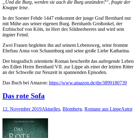
„Und die Burg, werden sie auch die Burg anzünden?“, fragte der
Knappe leise.
In der Soester Fehde 1447 entkommt der junge Graf Bernhard nur
mit Mühe aus seiner eigenen Burg. Bernhards Großonkel, der
Erzbischof von Köln, ist Herr des Söldnerheeres und wird sein
ärgster Feind.
Zwei Frauen begleiten ihn auf seinem Lebensweg, seine fromme
Ehefrau Anna von Schaumburg und seine große Liebe Katharina.
Der biografisch orientierte Roman beschreibt das aufregende Leben
des Edlen Herrn Bernhard VII. zur Lippe als einer der letzten Ritter
an der Schwelle zur Neuzeit in spannenden Episoden.
Das Buch bei Amazon:
https://www.amazon.de/dp/3899180739
Das rote Sofa
12. November 2019
Aktuelles
,
Blomberg
,
Romane aus Lippe
Autor