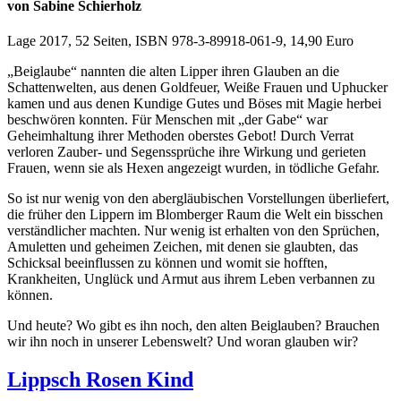
von Sabine Schierholz
Lage 2017, 52 Seiten, ISBN 978-3-89918-061-9, 14,90 Euro
„Beiglaube“ nannten die alten Lipper ihren Glauben an die
Schattenwelten, aus denen Goldfeuer, Weiße Frauen und Uphucker
kamen und aus denen Kundige Gutes und Böses mit Magie herbei
beschwören konnten. Für Menschen mit „der Gabe“ war
Geheimhaltung ihrer Methoden oberstes Gebot! Durch Verrat
verloren Zauber- und Segenssprüche ihre Wirkung und gerieten
Frauen, wenn sie als Hexen angezeigt wurden, in tödliche Gefahr.
So ist nur wenig von den abergläubischen Vorstellungen überliefert,
die früher den Lippern im Blomberger Raum die Welt ein bisschen
verständlicher machten. Nur wenig ist erhalten von den Sprüchen,
Amuletten und geheimen Zeichen, mit denen sie glaubten, das
Schicksal beeinflussen zu können und womit sie hofften,
Krankheiten, Unglück und Armut aus ihrem Leben verbannen zu
können.
Und heute? Wo gibt es ihn noch, den alten Beiglauben? Brauchen
wir ihn noch in unserer Lebenswelt? Und woran glauben wir?
Lippsch Rosen Kind