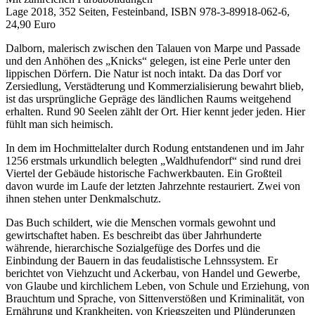
Lage 2018, 352 Seiten, Festeinband, ISBN 978-3-89918-062-6,
24,90 Euro
Dalborn, malerisch zwischen den Talauen von Marpe und Passade
und den Anhöhen des „Knicks“ gelegen, ist eine Perle unter den
lippischen Dörfern. Die Natur ist noch intakt. Da das Dorf vor
Zersiedlung, Verstädterung und Kommerzialisierung bewahrt blieb,
ist das ursprüngliche Gepräge des ländlichen Raums weitgehend
erhalten. Rund 90 Seelen zählt der Ort. Hier kennt jeder jeden. Hier
fühlt man sich heimisch.
In dem im Hochmittelalter durch Rodung entstandenen und im Jahr
1256 erstmals urkundlich belegten „Waldhufendorf“ sind rund drei
Viertel der Gebäude historische Fachwerkbauten. Ein Großteil
davon wurde im Laufe der letzten Jahrzehnte restauriert. Zwei von
ihnen stehen unter Denkmalschutz.
Das Buch schildert, wie die Menschen vormals gewohnt und
gewirtschaftet haben. Es beschreibt das über Jahrhunderte
währende, hierarchische Sozialgefüge des Dorfes und die
Einbindung der Bauern in das feudalistische Lehnssystem. Er
berichtet von Viehzucht und Ackerbau, von Handel und Gewerbe,
von Glaube und kirchlichem Leben, von Schule und Erziehung, von
Brauchtum und Sprache, von Sittenverstößen und Kriminalität, von
Ernährung und Krankheiten, von Kriegszeiten und Plünderungen