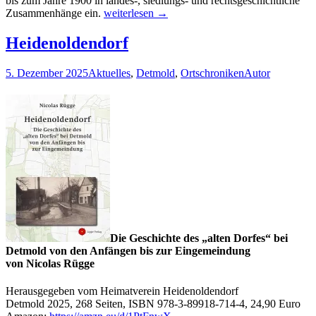
bis zum Jahre 1900 in landes-, siedlungs- und rechtsgeschichtliche
Meyer
Zusammenhänge ein.
weiterlesen
→
zu
Schlochtern
Heidenoldendorf
5. Dezember 2025
Aktuelles
,
Detmold
,
Ortschroniken
Autor
Die Geschichte des „alten Dorfes“ bei
Detmold von den Anfängen bis zur Eingemeindung
von Nicolas Rügge
Herausgegeben vom Heimatverein Heidenoldendorf
Detmold 2025, 268 Seiten, ISBN 978-3-89918-714-4, 24,90 Euro