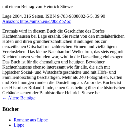
mit einem Beitrag von Heinrich Stiewe
Lage 2004, 316 Seiten, ISBN 9-783-9808082-5-5, 39,90
Amazon: https://amzn.eu/d/0bdZpZ6c
Erstmals wird in diesem Buch die Geschichte des Dorfes
Kachtenhausen bei Lage erzählt. Sie reicht von den mittelalterlichen
Höfen und ihren grundherrschaftlichen Bindungen bis zur
neuzeitlichen Ortschaft mit zahlreichen Firmen und vielfältigem
Vereinsleben. Das kleine Nachbardorf Wellentrup, das stets eng mit
Kachtenhausen verbunden war, wird in die Darstellung einbezogen.
Das Buch ist für die ehemaligen und heutigen Bewohner
Kachtenhausens ebenso interessant wie für alle, die sich mit
lippischer Sozial- und Wirtschaftsgeschichte und mit Höfe- und
Familienforschung beschäftigen. Mehr als 240 Fotografien, Karten
und Zeichnungen runden die Darstellung ab. Autor des Buches ist
der Historiker Roland Linde, einen Gastbeitrag über die historischen
Gebäude steuert der Bauhistoriker Heinrich Stiewe bei.
Beitragsnavigation
←
Ältere Beiträge
Bücher
Romane aus Lippe
Lippe