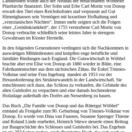
Landdrosten wurde auch der Neubau der benachbarten Wöbbeler
Pfarrkirche finanziert. Der Sohn und Erbe Carl Moritz von Donop
erwarb den Titel eines Reichshofrates und verprasste auf Gut
Himmighausen sein Vermögen mit luxuriöser Hofhaltung und
„venezianischen Nächten“. Immer mehr zeigten sich die Folgen
einer „Gemütskrankheit“, der 1755 verstorbene Carl Moritz von
Donop verbrachte schließlich seine letzten Jahre in strengem
Gewahrsam im Kloster Herstelle.
In den folgenden Generationen verdingten sich die Nachkommen in
auswärtigen Militärdiensten und knüpften enge berufliche und
familiäre Bindungen nach England. Die Gutswirtschaft in Wöbbel
brachte aber erst Elise von Donop ab 1880 wieder in Blüte, eine
Fabrikantentochter aus dem sächsischen Zittau. Ihr Enkel Tönnies-
Volkmar und seine Frau Ingeburg standen ab 1953 vor der
Herausforderung des Strukturwandels in der Landwirtschaft. Sie
entschlossen sich dazu, das Schloss zu verkaufen, die Gebäude des
alten Gutshofes zu verpachten und eine damals hochmoderne
Hofanlage außerhalb des Dorfes am Nessenberg zu bauen.
Das Buch „Die Familie von Donop und das Rittergut Wöbbel“
entstand als Festgabe zum 90. Geburtstag von Tönnies-Volkmar von
Donop. Es wurde von Dina van Faassen, Susanne Sprenger Thieme
und Roland Linde erarbeitet, Heinrich Stiewe steuerte einen Beitrag
zur Baugeschichte des Schlosses und Gutshofes bei. Das Ergebnis