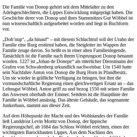
Die Familie von Donop gehört seit dem Mittelalter zu den
Adelsgeschlechtern, die Lippes Entwicklung mitgeprägt haben. Die
Geschichte derer von Donop und ihres Stammsitzes Gut Wöbbel ist
nun wissenschaftlich aufgearbeitet worden und liegt in Buchform
vor.
„Doh’nup“, „da hinauf“ – mit diesem Schlachtruf soll der Urahn der
Familie eine Burg erstürmt haben, die Steigleiter im Wappen der
Familie zeuge davon. So heißt es in einer alten Familienlegende.
Tatsächlich ist die Familie nach ihrem Ursprungsort Donop benannt
worden. 1227 ist „Johan de Donepe“ als ritterlicher Dienstmann der
Grafen von Schwalenberg urkundlich nachweisbar. Um 1540 hatte
sein Nachfahre Anton von Donop die Burg Horn in Pfandbesitz.
Um sie wieder in gräfliche Verfügung zu bringen, bot ihm die
vormundschaftliche Regierung einen gleichwertigen Ersatz an – das
Lehnsgut Wöbbel. Anton griff zu und bezog 1550 mit seiner Familie
das Anwesen oberhalb der Emmer. Seitdem ist die Hauptlinie der
Familie in Wöbbel ansässig. Das älteste Gebäude, das sogenannte
Junkerhaus, stammt aus dieser Zeit.
Auf dem Höhepunkt der Macht und des Wohlstandes der Familie
ließ Landdrost Levin Moritz von Donop, der lippische
Regierungschef, ab 1684 das Schloss Wöbbel errichten, einen der
wichtigsten Barockbauten Lippes. Aus dem Nachlass des