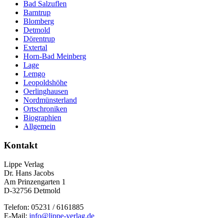
Bad Salzuflen
Barntrup
Blomberg
Detmold
Dörentrup
Extertal
Horn-Bad Meinberg
Lage
Lemgo
Leopoldshöhe
Oerlinghausen
Nordmünsterland
Ortschroniken
Biographien
Allgemein
Kontakt
Lippe Verlag
Dr. Hans Jacobs
Am Prinzengarten 1
D-32756 Detmold
Telefon: 05231 / 6161885
E-Mail:
info@lippe-verlag.de