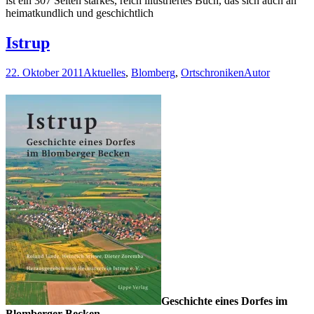
ist ein 307 Seiten starkes, reich illustriertes Buch, das sich auch an
heimatkundlich und geschichtlich
Istrup
22. Oktober 2011
Aktuelles
,
Blomberg
,
Ortschroniken
Autor
Geschichte eines Dorfes im
Blomberger Becken