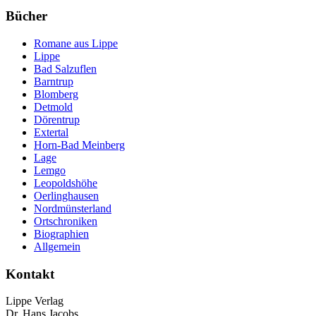
Bücher
Romane aus Lippe
Lippe
Bad Salzuflen
Barntrup
Blomberg
Detmold
Dörentrup
Extertal
Horn-Bad Meinberg
Lage
Lemgo
Leopoldshöhe
Oerlinghausen
Nordmünsterland
Ortschroniken
Biographien
Allgemein
Kontakt
Lippe Verlag
Dr. Hans Jacobs