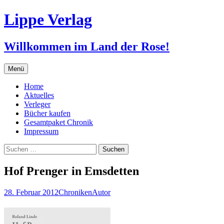
Zum
Lippe Verlag
Inhalt
springen
Willkommen im Land der Rose!
Menü
Home
Aktuelles
Verleger
Bücher kaufen
Gesamtpaket Chronik
Impressum
Suchen
nach:
Hof Prenger in Emsdetten
28. Februar 2012
Chroniken
Autor