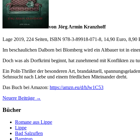
von Jörg Armin Kranzhoff
Lage 2019, 224 Seiten, ISBN 978-3-89918-071-8, 14,90 Euro, 8,90
Im beschaulichen Dalborn bei Blomberg wird ein Altbauer tot in eine
Doch was als Dorfkrimi beginnt, hat zunehmend mit Konflikten zu tu
Ein Polit-Thriller der besonderen Art, brandaktuell, spannungsgeladen
Sehnsucht nach Liebe und einem friedlichen Miteinander dreht.
Das Buch bei Amazon:
https://amzn.eu/d/hJw1C53
Beitragsnavigation
Neuere Beiträge
→
Bücher
Romane aus Lippe
Lippe
Bad Salzuflen
Barntrup