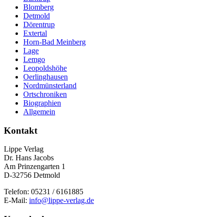
Blomberg
Detmold
Dörentrup
Extertal
Horn-Bad Meinberg
Lage
Lemgo
Leopoldshöhe
Oerlinghausen
Nordmünsterland
Ortschroniken
Biographien
Allgemein
Kontakt
Lippe Verlag
Dr. Hans Jacobs
Am Prinzengarten 1
D-32756 Detmold
Telefon: 05231 / 6161885
E-Mail:
info@lippe-verlag.de