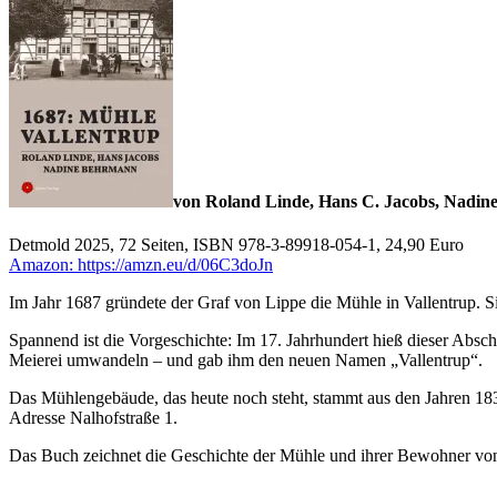
von Roland Linde, Hans C. Jacobs, Nadi
Detmold 2025, 72 Seiten, ISBN 978-3-89918-054-1, 24,90 Euro
Amazon: https://amzn.eu/d/06C3doJn
Im Jahr 1687 gründete der Graf von Lippe die Mühle in Vallentrup. S
Spannend ist die Vorgeschichte: Im 17. Jahrhundert hieß dieser Absch
Meierei umwandeln – und gab ihm den neuen Namen „Vallentrup“.
Das Mühlengebäude, das heute noch steht, stammt aus den Jahren 1832/
Adresse Nalhofstraße 1.
Das Buch zeichnet die Geschichte der Mühle und ihrer Bewohner vo