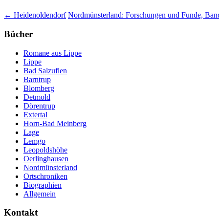
Beitragsnavigation
←
Heidenoldendorf
Nordmünsterland: Forschungen und Funde, Ba
Bücher
Romane aus Lippe
Lippe
Bad Salzuflen
Barntrup
Blomberg
Detmold
Dörentrup
Extertal
Horn-Bad Meinberg
Lage
Lemgo
Leopoldshöhe
Oerlinghausen
Nordmünsterland
Ortschroniken
Biographien
Allgemein
Kontakt