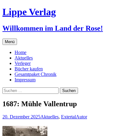
Zum
Lippe Verlag
Inhalt
springen
Willkommen im Land der Rose!
Menü
Home
Aktuelles
Verleger
Bücher kaufen
Gesamtpaket Chronik
Impressum
Suchen
nach:
1687: Mühle Vallentrup
20. Dezember 2025
Aktuelles
,
Extertal
Autor