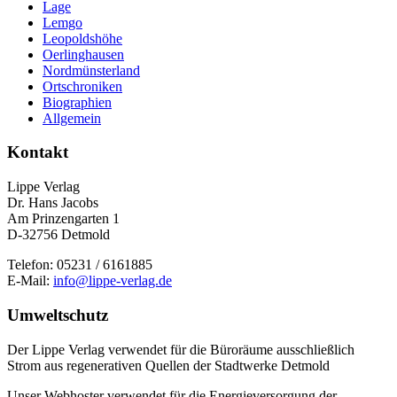
Lage
Lemgo
Leopoldshöhe
Oerlinghausen
Nordmünsterland
Ortschroniken
Biographien
Allgemein
Kontakt
Lippe Verlag
Dr. Hans Jacobs
Am Prinzengarten 1
D-32756 Detmold
Telefon: 05231 / 6161885
E-Mail:
info@lippe-verlag.de
Umweltschutz
Der Lippe Verlag verwendet für die Büroräume ausschließlich
Strom aus regenerativen Quellen der Stadtwerke Detmold
Unser Webhoster verwendet für die Energieversorgung der