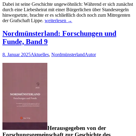
Dabei ist seine Geschichte ungewöhnlich: Während er sich zunächst
durch eine Liebesheirat mit einer Bürgerlichen über Standesregeln
hinwegsetzte, brachte er es schließlich doch noch zum Mitregenten
Graf
der Grafschaft Lippe.
weiterlesen
→
Christoph
Ludwig
Nordmünsterland: Forschungen und
zur
Funde, Band 9
Lippe
(1679–
1747)
8. Januar 2025
Aktuelles
,
Nordmünsterland
Autor
Herausgegeben von der
Forschungsgemeinschaft zur Geschichte des