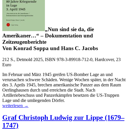
„Nun sind sie da, die
Amerikaner…“ – Dokumentation und
Zeitzeugenberichte
Von Konrad Soppa und Hans C. Jacobs
212 S., Detmold 2025, ISBN 978-3-89918-712-0, Hardcover, 23
Euro
Im Februar und März 1945 greifen US-Bomber Lage an und
verursachen schwere Schäden. Wenige Wochen später, in der Nacht
des 3. Aprils 1945, brechen amerikanische Panzer aus dem Raum
Oerlinghausen durch und erreichen die Stadt. Nach
Artilleriebeschuss und Panzerkämpfen besetzen die US-Truppen
Lage und die umliegenden Dörfer.
80
weiterlesen
→
Jahre
Kriegsende
Graf Christoph Ludwig zur Lippe (1679–
in
1747)
Lage