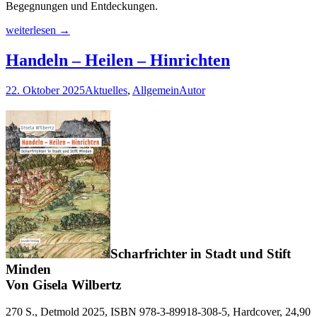
Begegnungen und Entdeckungen.
Die
weiterlesen
→
Fahrt
am
Handeln – Heilen – Hinrichten
Tag
vor
22. Oktober 2025
Aktuelles
,
Allgemein
Autor
dem
Heiligen
Abend
Scharfrichter in Stadt und Stift
Minden
Von Gisela Wilbertz
270 S., Detmold 2025, ISBN 978-3-89918-308-5, Hardcover, 24,90