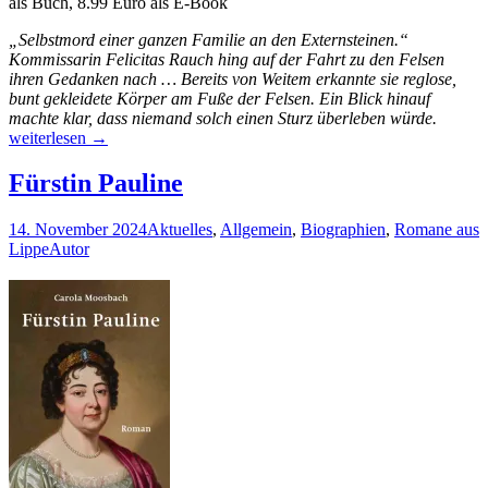
als Buch, 8.99 Euro als E-Book
„Selbstmord einer ganzen Familie an den Externsteinen.“
Kommissarin Felicitas Rauch hing auf der Fahrt zu den Felsen
ihren Gedanken nach … Bereits von Weitem erkannte sie reglose,
bunt gekleidete Körper am Fuße der Felsen. Ein Blick hinauf
Mord
machte klar, dass niemand solch einen Sturz überleben würde.
an
weiterlesen
→
den
Externs
Fürstin Pauline
14. November 2024
Aktuelles
,
Allgemein
,
Biographien
,
Romane aus
Lippe
Autor