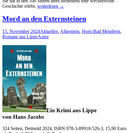
Sie hat in den 100 Jahren ihres Bestehens eine wechselvolle
100
Geschichte erlebt.
weiterlesen
→
Jahre
Stadtbücherei
Mord an den Externsteinen
Lage
1924–
15. November 2024
Aktuelles
,
Allgemein
,
Horn-Bad Meinberg
,
2024
Romane aus Lippe
Autor
Ein Krimi aus Lippe
von Hans Jacobs
324 Seiten, Detmold 2024, ISBN 978-3-89918-526-3, 15,90 Euro