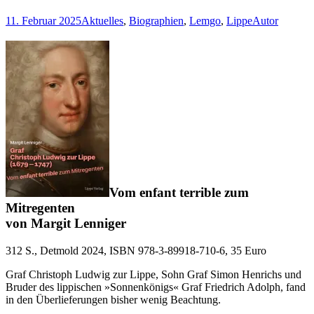
–
3.
11. Februar 2025
Aktuelles
,
Biographien
,
Lemgo
,
Lippe
Autor
April
1945
Vom enfant terrible zum
Mitregenten
von Margit Lenniger
312 S., Detmold 2024, ISBN 978-3-89918-710-6, 35 Euro
Graf Christoph Ludwig zur Lippe, Sohn Graf Simon Henrichs und
Bruder des lippischen »Sonnenkönigs« Graf Friedrich Adolph, fand
in den Überlieferungen bisher wenig Beachtung.