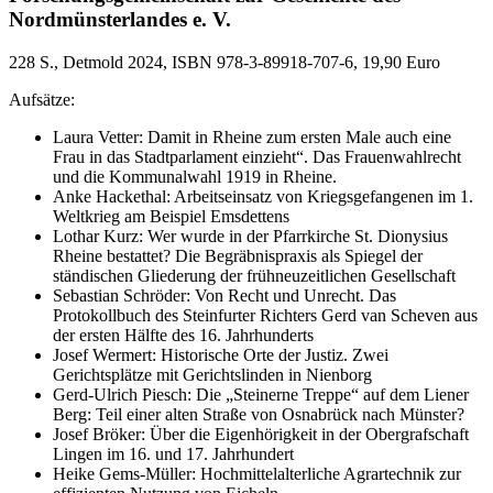
Nordmünsterlandes e. V.
228 S., Detmold 2024, ISBN 978-3-89918-707-6, 19,90 Euro
Aufsätze:
Laura Vetter: Damit in Rheine zum ersten Male auch eine
Frau in das Stadtparlament einzieht“. Das Frauenwahlrecht
und die Kommunalwahl 1919 in Rheine.
Anke Hackethal: Arbeitseinsatz von Kriegsgefangenen im 1.
Weltkrieg am Beispiel Emsdettens
Lothar Kurz: Wer wurde in der Pfarrkirche St. Dionysius
Rheine bestattet? Die Begräbnispraxis als Spiegel der
ständischen Gliederung der frühneuzeitlichen Gesellschaft
Sebastian Schröder: Von Recht und Unrecht. Das
Protokollbuch des Steinfurter Richters Gerd van Scheven aus
der ersten Hälfte des 16. Jahrhunderts
Josef Wermert: Historische Orte der Justiz. Zwei
Gerichtsplätze mit Gerichtslinden in Nienborg
Gerd-Ulrich Piesch: Die „Steinerne Treppe“ auf dem Liener
Berg: Teil einer alten Straße von Osnabrück nach Münster?
Josef Bröker: Über die Eigenhörigkeit in der Obergrafschaft
Lingen im 16. und 17. Jahrhundert
Heike Gems-Müller: Hochmittelalterliche Agrartechnik zur