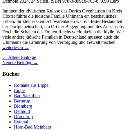
Detmold 2024, 24 Seiten, ISBN
978-3-89918-703-8
, 9,90 Euro
Inmitten der idyllischen Kulisse des Dorfes Ovenhausen im Kreis
Höxter führte die jüdische Familie Uhlmann ein beschauliches
Leben. Ihr kleiner Gemischtwarenladen war ein fester Bestandteil
der Dorfgemeinschaft, ein Ort der Begegnung und des Austauschs.
Doch die Schatten des Dritten Reichs verdunkelten die Idylle. Wie
viele andere jüdische Familien in Deutschland mussten auch die
Das
Uhlmanns die Erfahrung von Verfolgung und Gewalt machen.
kurze
weiterlesen
→
Leben
Beitragsnavigation
←
Ältere Beiträge
der
Neuere Beiträge
→
Ilse
Uhlma
Bücher
Romane aus Lippe
Lippe
Bad Salzuflen
Barntrup
Blomberg
Detmold
Dörentrup
Extertal
Horn-Bad Meinberg