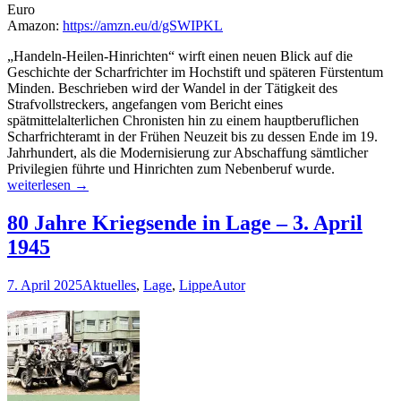
Euro
Amazon:
https://amzn.eu/d/gSWIPKL
„Handeln-Heilen-Hinrichten“ wirft einen neuen Blick auf die
Geschichte der Scharfrichter im Hochstift und späteren Fürstentum
Minden. Beschrieben wird der Wandel in der Tätigkeit des
Strafvollstreckers, angefangen vom Bericht eines
spätmittelalterlichen Chronisten hin zu einem hauptberuflichen
Scharfrichteramt in der Frühen Neuzeit bis zu dessen Ende im 19.
Jahrhundert, als die Modernisierung zur Abschaffung sämtlicher
Handeln
Privilegien führte und Hinrichten zum Nebenberuf wurde.
–
weiterlesen
→
Heilen
–
80 Jahre Kriegsende in Lage – 3. April
Hinrichten
1945
7. April 2025
Aktuelles
,
Lage
,
Lippe
Autor