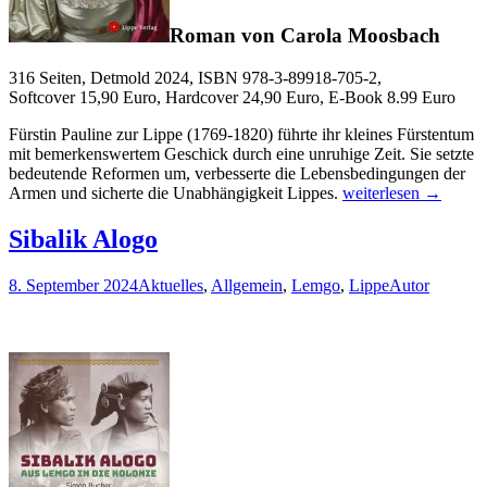
Roman von Carola Moosbach
316 Seiten, Detmold 2024, ISBN 978-3-89918-705-2,
Softcover 15,90 Euro, Hardcover 24,90 Euro, E-Book 8.99 Euro
Fürstin Pauline zur Lippe (1769-1820) führte ihr kleines Fürstentum
mit bemerkenswertem Geschick durch eine unruhige Zeit. Sie setzte
bedeutende Reformen um, verbesserte die Lebensbedingungen der
Fürstin
Armen und sicherte die Unabhängigkeit Lippes.
weiterlesen
→
Pauline
Sibalik Alogo
8. September 2024
Aktuelles
,
Allgemein
,
Lemgo
,
Lippe
Autor