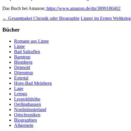
Das Buch bei Amazon:
https://www.amazon.de/dp/3899180402
Beitragsnavigation
←
Gesamtpaket Chronik oder Biographie
Lipper im Ersten Weltkrie
Bücher
Romane aus Lippe
Lippe
Bad Salzuflen
Barntrup
Blomberg
Detmold
Dörentrup
Extertal
Horn-Bad Meinberg
Lage
Lemgo
Leopoldshöhe
Oerlinghausen
Nordmünsterland
Ortschroniken
Biographien
Allgemein