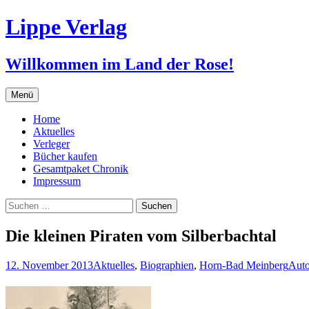
Zum
Lippe Verlag
Inhalt
springen
Willkommen im Land der Rose!
Menü
Home
Aktuelles
Verleger
Bücher kaufen
Gesamtpaket Chronik
Impressum
Suchen
nach:
Die kleinen Piraten vom Silberbachtal
12. November 2013
Aktuelles
,
Biographien
,
Horn-Bad Meinberg
Auto